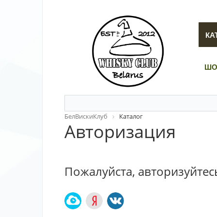
КА
ШО
БелВискиКлуб
Каталог
Авторизация
Пожалуйста, авторизуйтес