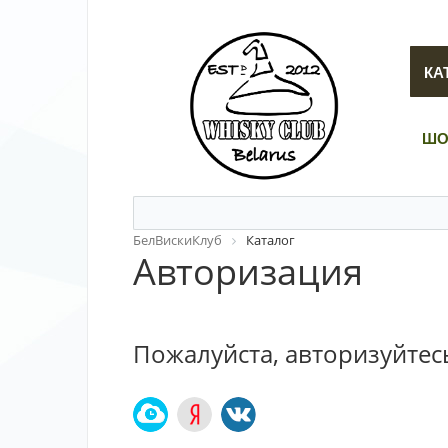
КА
ШО
БелВискиКлуб
Каталог
Авторизация
Пожалуйста, авторизуйтес