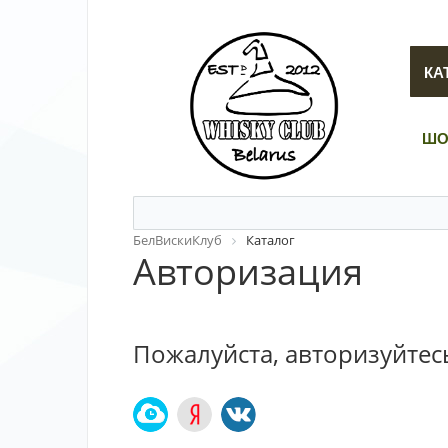
КА
ШО
БелВискиКлуб
Каталог
Авторизация
Пожалуйста, авторизуйтес