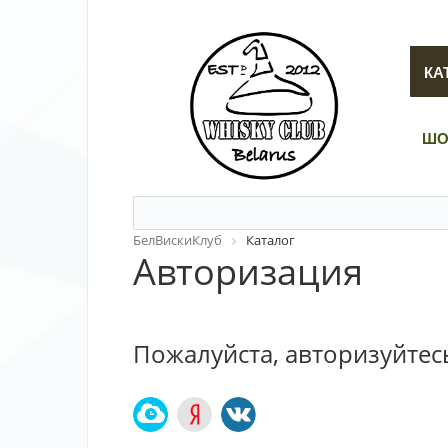
КА
ШО
БелВискиКлуб
Каталог
Авторизация
Пожалуйста, авторизуйтес